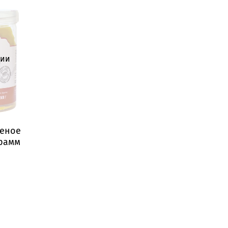
чии
шеное
грамм