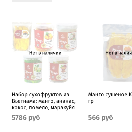
Нет в наличии
Нет в нали
Набор сухофруктов из
Манго сушеное Ki
Вьетнама: манго, ананас,
гр
кокос, помело, маракуйя
5786 руб
566 руб