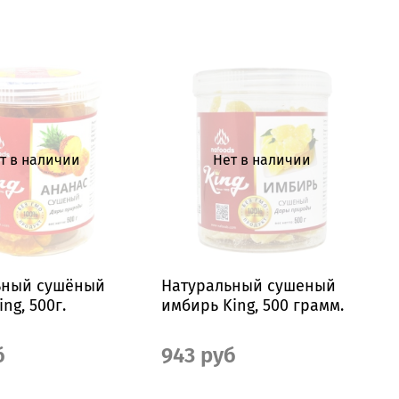
т в наличии
Нет в наличии
ьный сушёный
Натуральный сушеный
ng, 500г.
имбирь King, 500 грамм.
б
943 руб