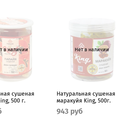
т в наличии
Нет в наличии
ьная сушеная
Натуральная сушеная
ng, 500 г.
маракуйя King, 500г.
б
943 руб