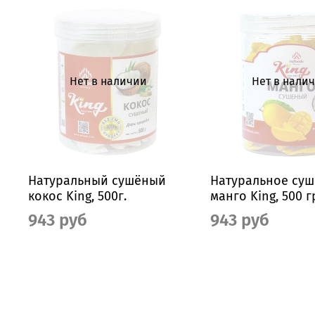
Нет в наличии
Нет в нали
Натуральный сушёный
Натуральное су
кокос King, 500г.
манго King, 500 
943 руб
943 руб