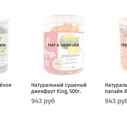
чии
Нет в наличии
Не
шёное
Натуральный сушеный
Натурал
джекфрут King, 500г.
папайя Ki
943 руб
943 ру