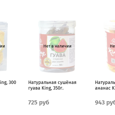
чии
Нет в наличии
Не
ng, 300
Натуральная сушёная
Натурал
гуава King, 350г.
ананас Ki
725 руб
943 ру