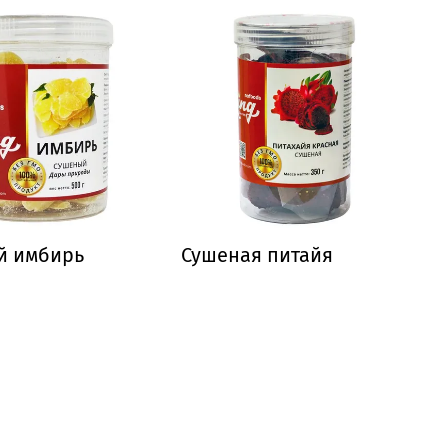
й имбирь
Сушеная питайя