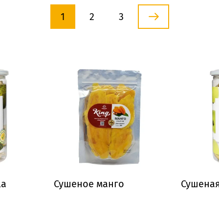
1
2
3
la
Сушеное манго
Сушеная