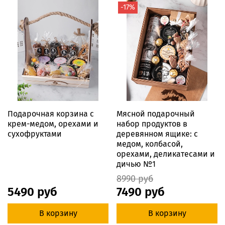
-17%
Подарочная корзина с
Мясной подарочный
крем-медом, орехами и
набор продуктов в
сухофруктами
деревянном ящике: с
медом, колбасой,
орехами, деликатесами и
дичью №1
8990 руб
5490 руб
7490 руб
В корзину
В корзину