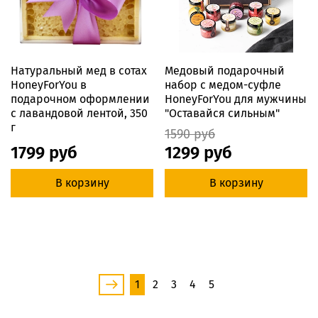
Натуральный мед в сотах
Медовый подарочный
HoneyForYou в
набор с медом-суфле
подарочном оформлении
HoneyForYou для мужчины
с лавандовой лентой, 350
"Оставайся сильным"
г
1590 руб
1799 руб
1299 руб
В корзину
В корзину
1
2
3
4
5