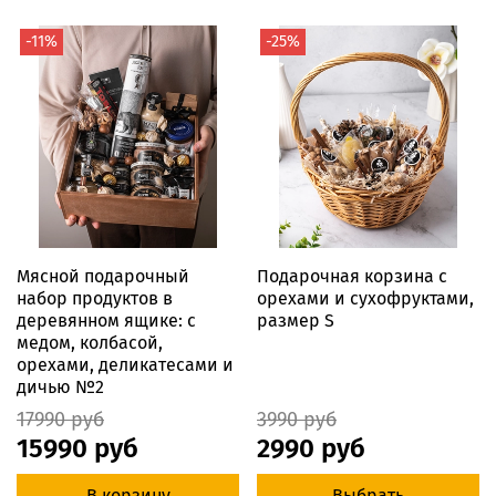
-11%
-25%
Мясной подарочный
Подарочная корзина с
набор продуктов в
орехами и сухофруктами,
деревянном ящике: с
размер S
медом, колбасой,
орехами, деликатесами и
дичью №2
17990 руб
3990 руб
15990 руб
2990 руб
В корзину
Выбрать