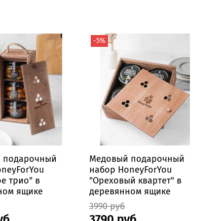
-5%
 подарочный
Медовый подарочный
oneyForYou
набор HoneyForYou
е трио" в
"Ореховый квартет" в
ном ящике
деревянном ящике
3990 руб
уб
3790 руб