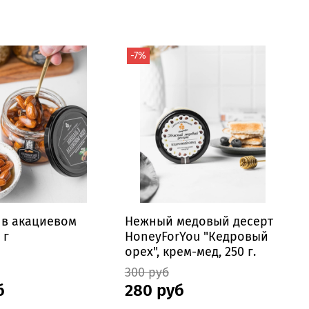
-7%
 в акациевом
Нежный медовый десерт
 г
HoneyForYou "Кедровый
орех", крем-мед, 250 г.
300 руб
б
280 руб