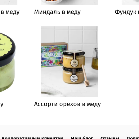
в меду
Миндаль в меду
Фундук 
ду
Ассорти орехов в меду
Корпоративным клиентам
Наш блог
Отзывы
Поли