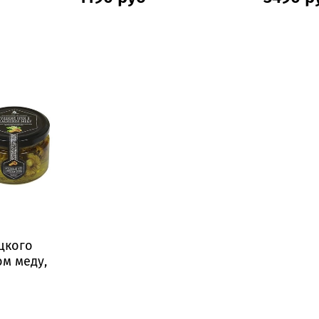
ецкого
ом меду,