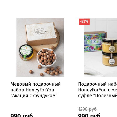
-23%
Медовый подарочный
Подарочный наб
набор HoneyForYou
HoneyForYou с м
"Акация с фундуком"
суфле "Полезный
1290 руб
990 руб
990 руб