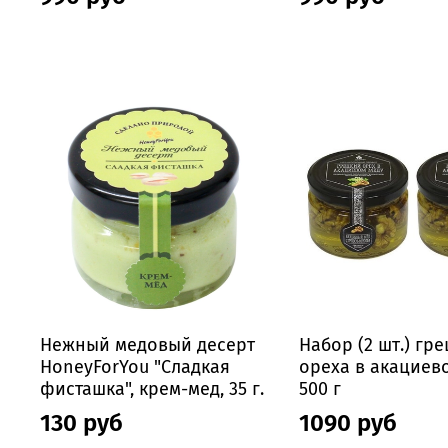
Нежный медовый десерт
Набор (2 шт.) гр
HoneyForYou "Сладкая
ореха в акациев
фисташка", крем-мед, 35 г.
500 г
130 руб
1090 руб