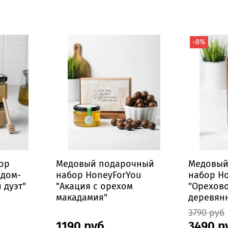
-8%
ор
Медовый подарочный
Медовый
едом-
набор HoneyForYou
набор H
 дуэт"
"Акация с орехом
"Орехово
макадамия"
деревян
3790 руб
1190 руб
3490 р