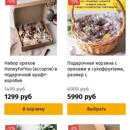
-13%
-13%
Набор орехов
Подарочная корзина с
HoneyForYou (ассорти) в
орехами и сухофруктами,
подарочной крафт-
размер L
коробке
1499 руб
6900 руб
1299 руб
5990 руб
В корзину
Выбрать
-17%
-8%