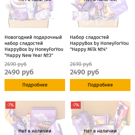
Новогодний подарочный
Набор сладостей
набор сладостей
HappyBox by HoneyForYou
HappyBox by HoneyForYou
"Happy Milk №4"
"Happy New Year №3"
2690 руб
2690 руб
2490 руб
2490 руб
Подробнее
Подробнее
-7%
-7%
Нет в наличии
Нет в наличии