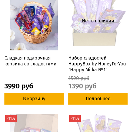
Нет в наличии
Сладкая подарочная
Набор сладостей
корзина со сладостями
HappyBox by HoneyForYou
"Happy Milka №1"
1590 руб
3990 руб
1390 руб
В корзину
Подробнее
-11%
-11%