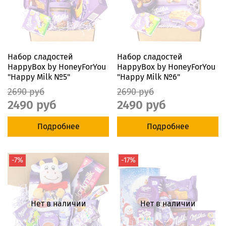
Набор сладостей
Набор сладостей
HappyBox by HoneyForYou
HappyBox by HoneyForYou
"Happy Milk №5"
"Happy Milk №6"
2690 руб
2690 руб
2490 руб
2490 руб
Подробнее
Подробнее
-7%
-17%
Нет в наличии
Нет в наличии