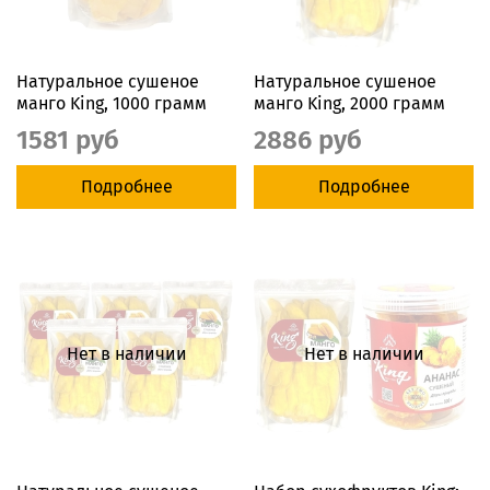
Натуральное сушеное
Натуральное сушеное
манго King, 1000 грамм
манго King, 2000 грамм
1581 руб
2886 руб
Подробнее
Подробнее
Нет в наличии
Нет в наличии