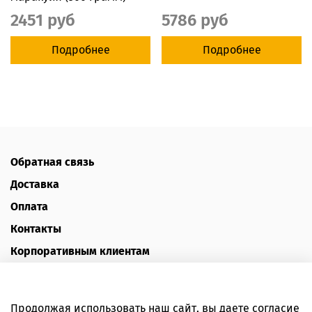
2451 руб
5786 руб
Подробнее
Подробнее
Обратная связь
Доставка
Оплата
Контакты
Корпоративным клиентам
Наш блог
Отзывы
Продолжая использовать наш сайт, вы даете согласие