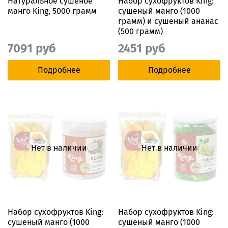
Натуральное сушеное
Набор сухофруктов King:
манго King, 5000 грамм
сушеный манго (1000
грамм) и сушеный ананас
(500 грамм)
7091 руб
2451 руб
Подробнее
Подробнее
Нет в наличии
Нет в наличии
Набор сухофруктов King:
Набор сухофруктов King:
сушеный манго (1000
сушеный манго (1000