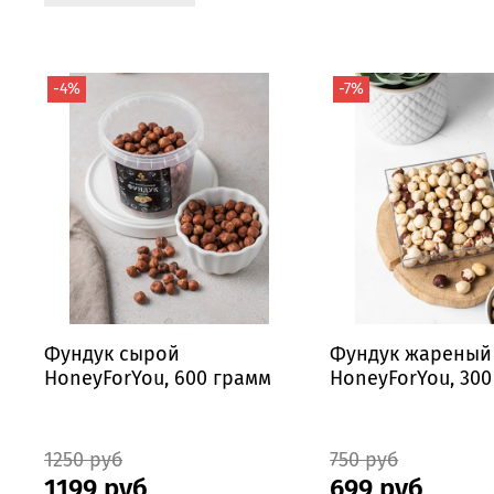
-4%
-7%
Фундук сырой
Фундук жареный
HoneyForYou, 600 грамм
HoneyForYou, 30
1250 руб
750 руб
1199 руб
699 руб