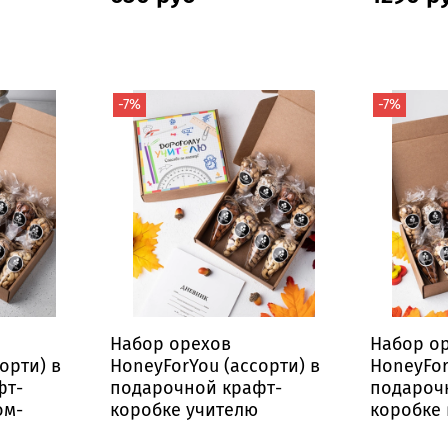
-7%
-7%
Набор орехов
Набор о
орти) в
HoneyForYou (ассорти) в
HoneyFor
фт-
подарочной крафт-
подароч
ом-
коробке учителю
коробке