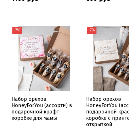
-7%
-7%
Набор орехов
Набор орехов
HoneyForYou (ассорти) в
HoneyForYou (асс
подарочной крафт-
подарочной кра
коробке для мамы
коробке с принт
открыткой