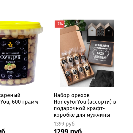
-7%
жареный
Набор орехов
You, 600 грамм
HoneyForYou (ассорти) в
подарочной крафт-
коробке для мужчины
1399 руб
уб
1299 руб