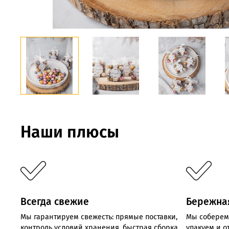
Наши плюсы
Всегда свежие
Бережна
Мы
гарантируем
свежесть:
прямые
поставки,
Мы соберем
контроль
условий хранения,
быстрая
сборка
упакуем и 