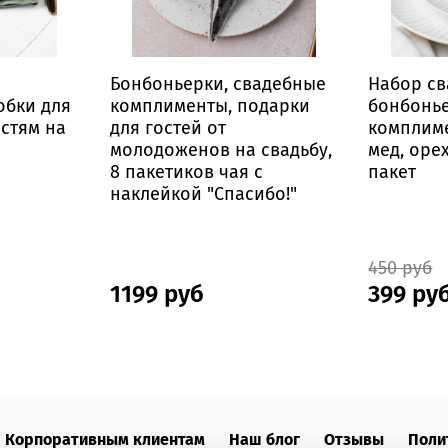
Бонбоньерки, свадебные
Набор с
обки для
комплименты, подарки
бонбонье
стям на
для гостей от
комплиме
молодоженов на свадьбу,
мед, оре
8 пакетиков чая с
пакет
наклейкой "Спасибо!"
450 руб
1199 руб
399 ру
Корпоративным клиентам
Наш блог
Отзывы
Поли