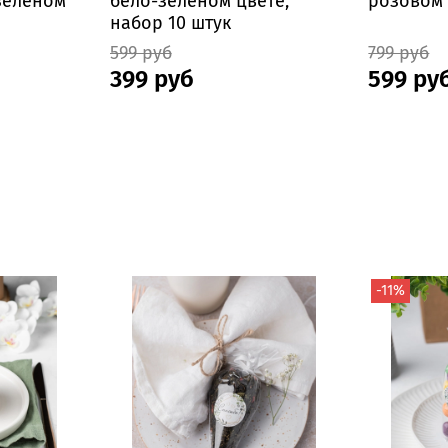
-зеленом
бело-зеленом цвете,
розовом 
набор 10 штук
599 руб
799 руб
399 руб
599 ру
-11%