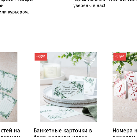
ой
уверены в нас!
или курьером.
-33%
-25%
остей на
Банкетные карточки в
Номера н