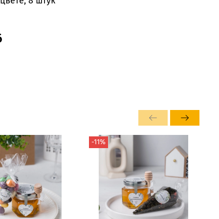
цвете, 8 штук
б
-11%