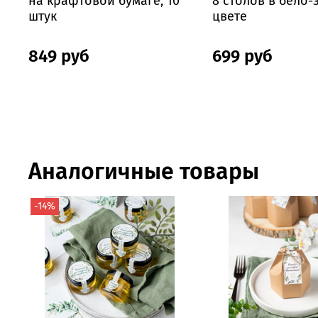
на крафтовой бумаге, 10
8 столов в бело
штук
цвете
849 руб
699 руб
Аналогичные товары
-14%