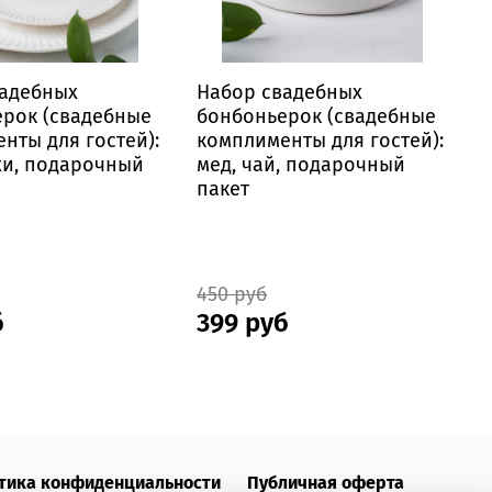
вадебных
Набор свадебных
рок (свадебные
бонбоньерок (свадебные
б
нты для гостей):
комплименты для гостей):
к
хи, подарочный
мед, чай, подарочный
"
пакет
м
ж
450 руб
1
б
399 руб
тика конфиденциальности
Публичная оферта