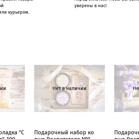
ой
уверены в нас!
или курьером.
чии
Нет в наличии
Не
ладка "С
Подарочный набор ко
Подароч