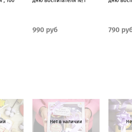
", 100
дню Воспитателя №1
дню Вос
990 руб
790 ру
чии
Нет в наличии
Не