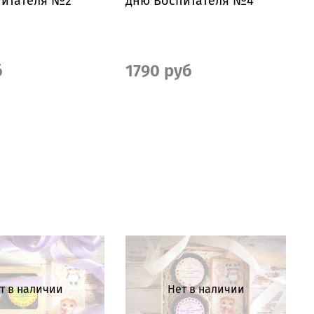
питателя №2
дню Воспитателя №4
б
1790 руб
т в наличии
Нет в наличии