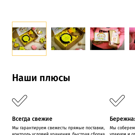
Наши плюсы
Всегда свежие
Бережна
Мы
гарантируем
свежесть:
прямые
поставки,
Мы соберем
контроль
условий хранения,
быстрая
сборка
упакуем и 