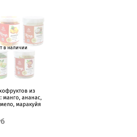
т в наличии
хофруктов из
: манго, ананас,
омело, маракуйя
уб