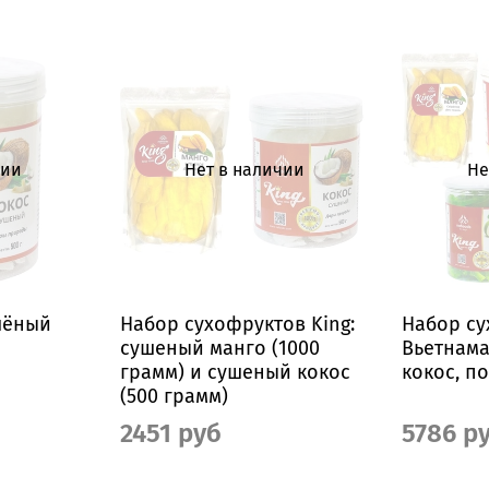
чии
Нет в наличии
Не
шёный
Набор сухофруктов King:
Набор су
сушеный манго (1000
Вьетнама
грамм) и сушеный кокос
кокос, п
(500 грамм)
2451 руб
5786 р