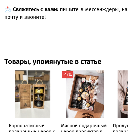
📩
Свяжитесь с нами:
пишите в мессенждеры, на
почту и звоните!
Товары, упомянутые в статье
-17%
Корпоративный
Мясной подарочный
Продукт
подарочный набор с
набор продуктов в
подароч