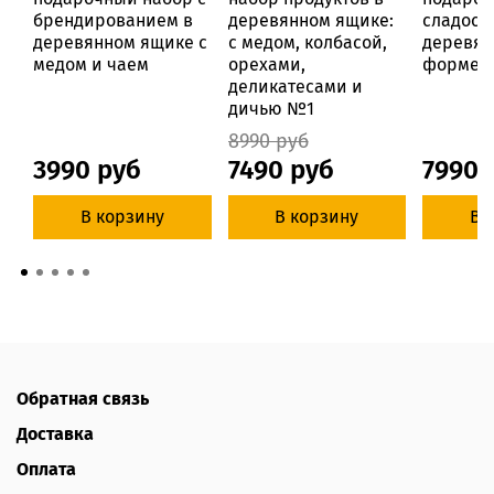
брендированием в
деревянном ящике:
сладост
деревянном ящике с
с медом, колбасой,
деревян
медом и чаем
орехами,
форме "
деликатесами и
дичью №1
8990 руб
3990 руб
7490 руб
7990 
В корзину
В корзину
В 
Обратная связь
Доставка
Оплата