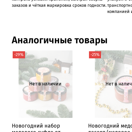
заказов
и
чёткая
маркировка
сроков
годности.
транспортн
компанией 
Аналогичные товары
-29%
-25%
Нет в наличии
Нет в нали
Новогодний набор
Новогодний мед