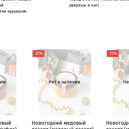
ой
уверены в нас!
или курьером.
-25%
-25%
чии
Нет в наличии
Не
овый
Новогодний медовый
Новогод