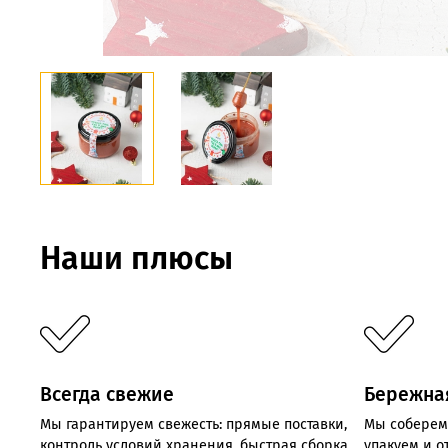
Наши плюсы
Всегда свежие
Бережна
Мы
гарантируем
свежесть:
прямые
поставки,
Мы соберем
контроль
условий хранения,
быстрая
сборка
упакуем и 