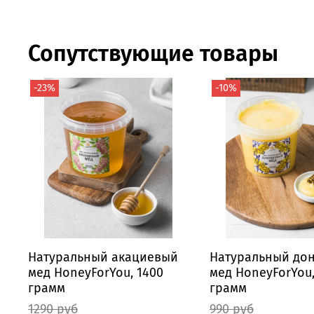
Сопутствующие товары
-23%
-10%
Натуральный акациевый
Натуральный до
мед HoneyForYou, 1400
мед HoneyForYou,
грамм
грамм
1290 руб
990 руб