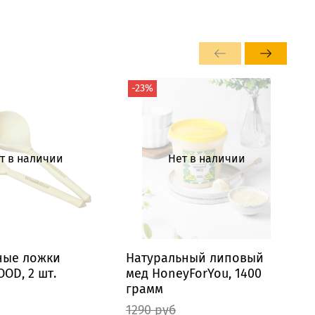
-23%
т в наличии
Нет в наличии
ные ложки
Натуральный липовый
OD, 2 шт.
мед HoneyForYou, 1400
м
грамм
1290 руб
8