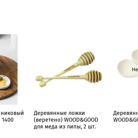
Не
нниковый
Деревянные ложки
Деревян
 1400
(веретено) WOOD&GOOD
WOOD&GO
для меда из липы, 2 шт.