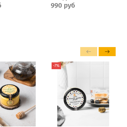
б
990 руб
-7%