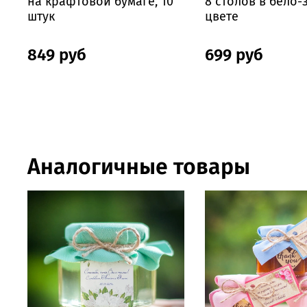
на крафтовой бумаге, 10
8 столов в бело
штук
цвете
849 руб
699 руб
Аналогичные товары