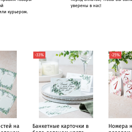
ой
уверены в нас!
или курьером.
-33%
-25%
остей на
Банкетные карточки в
Номера н