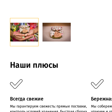
Наши плюсы
Всегда свежие
Бережна
Мы
гарантируем
свежесть:
прямые
поставки,
Мы соберем
контроль
условий хранения,
быстрая
сборка
упакуем и 