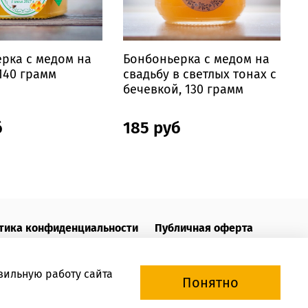
рка с медом на
Бонбоньерка с медом на
Б
 140 грамм
свадьбу в светлых тонах с
с
бечевкой, 130 грамм
б
185 руб
тика конфиденциальности
Публичная оферта
вильную работу сайта
Понятно