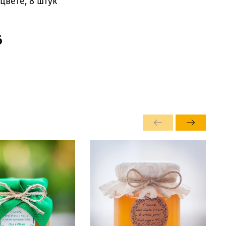
цвете, 8 штук
б