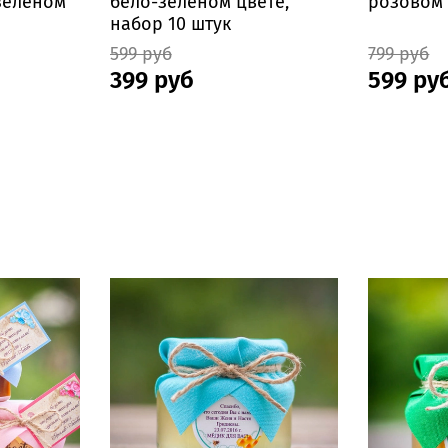
-зеленом
бело-зеленом цвете,
розовом 
набор 10 штук
599 руб
799 руб
399 руб
599 ру